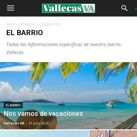
Inicio
El Barrio
Página 150
EL BARRIO
Todas las informaciones específicas de nuestro barrio:
Vallecas
EL BARRIO
Nos vamos de vacaciones
Vallecas VA
-
31 julio 2026