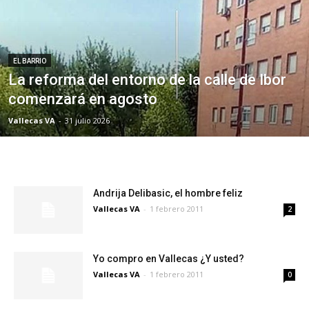
EL BARRIO
La reforma del entorno de la calle de Ibor
comenzará en agosto
Vallecas VA
-
31 julio 2026
Andrija Delibasic, el hombre feliz
Vallecas VA
-
1 febrero 2011
2
Yo compro en Vallecas ¿Y usted?
Vallecas VA
-
1 febrero 2011
0