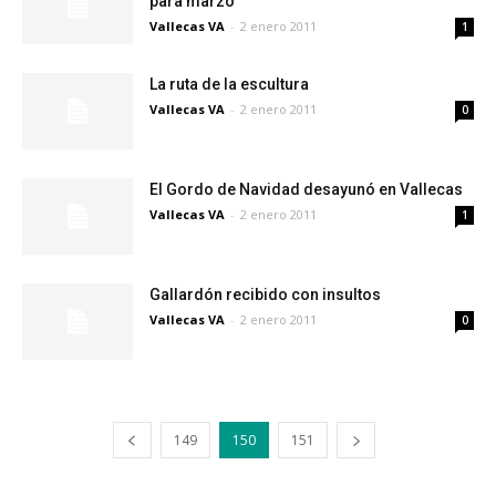
para marzo
Vallecas VA
-
2 enero 2011
1
La ruta de la escultura
Vallecas VA
-
2 enero 2011
0
El Gordo de Navidad desayunó en Vallecas
Vallecas VA
-
2 enero 2011
1
Gallardón recibido con insultos
Vallecas VA
-
2 enero 2011
0
149
150
151