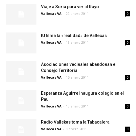
Viaje a Soria para ver al Rayo
Vallecas VA
-
22 enero 2011
0
IU filma la «realidad» de Vallecas
Vallecas VA
-
18 enero 2011
0
Asociaciones vecinales abandonan el
Consejo Territorial
Vallecas VA
-
15 enero 2011
0
Esperanza Aguirre inaugura colegio en el
Pau
Vallecas VA
-
13 enero 2011
0
Radio Vallekas toma la Tabacalera
Vallecas VA
-
8 enero 2011
0