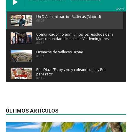
05:03
Un DIA en mi barrio - Vallecas (Madrid)
05:03
Comunicado: no admitimos los residuos de la
Mancomunidad del este en Valdemingomez
08:32
Ensanche de Vallecas Drone
01:01
Poli Díaz: "Estoy vivo y coleando... hay Poli
para rato"
02:12
La importancia del barrio para Obús:
"Vallecas era nuestro barrio, y orgullosos"
03:13
Vallecas celebra la 38 edición de la Batalla
Naval
ÚLTIMOS ARTÍCULOS
01:57
¿Te acuerdas? - La batalla naval de Vallecas |
RTVE Archivo
03:04