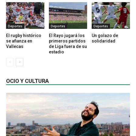
Deportes
Deportes
Deportes
El rugby histórico
El Rayo jugará los
Un golazo de
se afianza en
primeros partidos
solidaridad
Vallecas
de Liga fuera de su
estadio
OCIO Y CULTURA