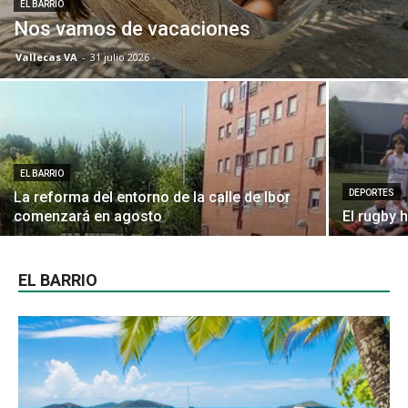
EL BARRIO
Nos vamos de vacaciones
Vallecas VA
-
31 julio 2026
EL BARRIO
DEPORTES
La reforma del entorno de la calle de Ibor
comenzará en agosto
El rugby 
EL BARRIO