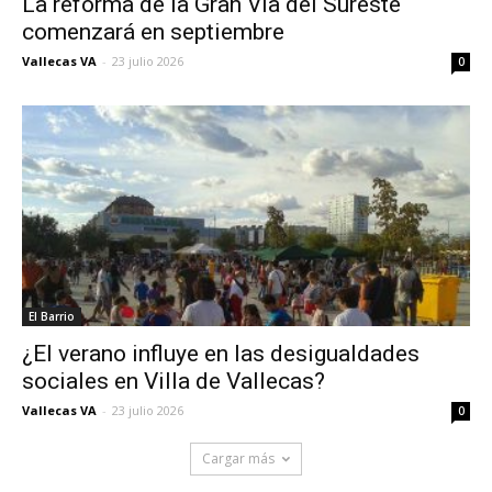
La reforma de la Gran Vía del Sureste
comenzará en septiembre
Vallecas VA
-
23 julio 2026
0
El Barrio
¿El verano influye en las desigualdades
sociales en Villa de Vallecas?
Vallecas VA
-
23 julio 2026
0
Cargar más