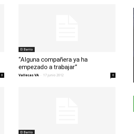
El Barrio
“Alguna compañera ya ha
empezado a trabajar”
Vallecas VA
-
17 junio 2012
0
0
El Barrio