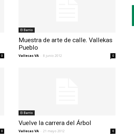
El Barrio
Muestra de arte de calle. Vallekas
Pueblo
Vallecas VA
-
8 junio 2012
0
0
El Barrio
Vuelve la carrera del Árbol
Vallecas VA
-
21 mayo 2012
0
0