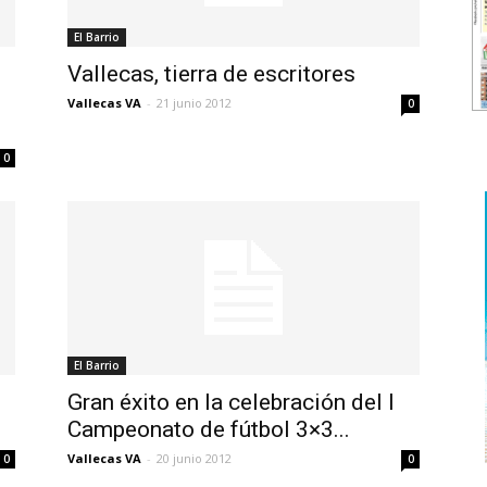
El Barrio
Vallecas, tierra de escritores
Vallecas VA
-
21 junio 2012
0
0
El Barrio
Gran éxito en la celebración del I
Campeonato de fútbol 3×3...
Vallecas VA
-
20 junio 2012
0
0