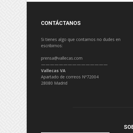
CONTÁCTANOS
Si tienes algo que contarnos no dudes en
escribirnos:
prensa@vallecas.com
———————————————
Vallecas VA
Apartado de correos Nº72004
28080 Madrid
SO