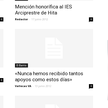
Mención honorífica al IES
Arciprestre de Hita
Redactor
-
17 junio 2012
0
0
El Barrio
«Nunca hemos recibido tantos
apoyos como estos días»
0
Vallecas VA
-
13 junio 2012
0