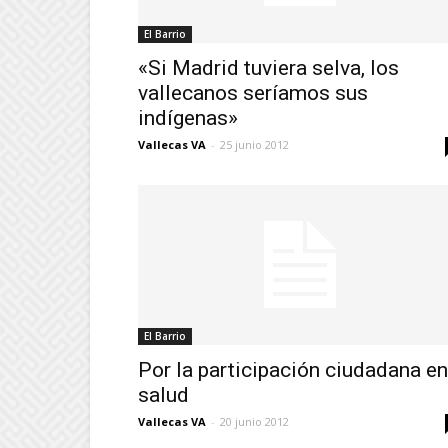
El Barrio
«Si Madrid tuviera selva, los
vallecanos seríamos sus
indígenas»
Vallecas VA
-
25 junio 2012
El Barrio
Por la participación ciudadana en
salud
Vallecas VA
-
20 junio 2012