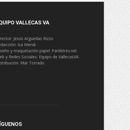
QUIPO VALLECAS VA
rector: Jesús Arguedas Rizzo
edacción:
Isa Mendi
seño y maquetación papel: Pardetres.net
eb y Redes Sociales:
Equipo de VallecasVA
stribución: Mar Torrado
ÍGUENOS