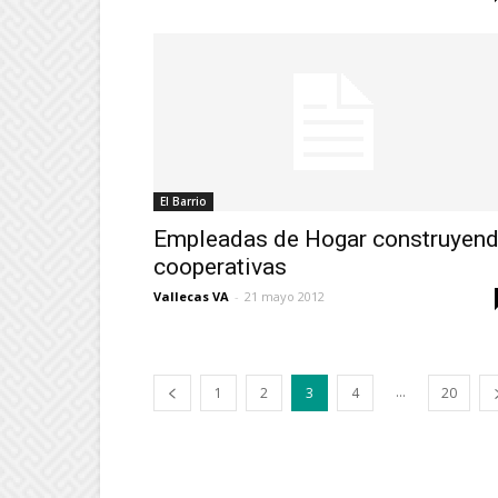
El Barrio
Empleadas de Hogar construyen
cooperativas
Vallecas VA
-
21 mayo 2012
...
1
2
3
4
20