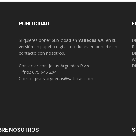
PUBLICIDAD
E
Si quieres poner publicidad en
Vallecas VA
, en su
Di
versión en papel o digital, no dudes en ponerte en
R
contacto con nosotros.
Di
W
Contactar con: Jesús Arguedas Rizzo
Di
Tlfno.:
675 646 204
Correo:
jesus.arguedas@vallecas.com
BRE NOSOTROS
S