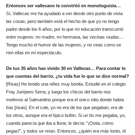
Entonces ser vallecano te convirtió en monologuista…
Sí, Vallecas me ha ayudado a ver desde otro punto de vista
las cosas, pero también está el hecho de que yo no tengo
padre desde los 6 años, por lo que mi educación transcurrió
entre mujeres: mi madre, mi hermana, las vecinas viudas…
Tengo mucho el humor de las mujeres, y no veas como se
ríen ellas en mi espectáculo.
De tus 35 años has vivido 30 en Vallecas… Para contar lo
que cuentas del barrio, ¿tu vida fue lo que se dice normal?
[Risas] He tenido una niñez muy bonita. Estudié en el colegio
Fray Junípero Serra, y luego los chicos del barrio nos
metimos al Salmantino porque era el único sitio donde había
tías [risas]. En el cole, yo no era de los que pegaban, era de
los otros, aunque era el típico bufón. Si un tío me pegaba, yo,
cuando parecía que iba a llorar, le decía: “¡Ostia, cómo
pegas!”, y todos se reían. Entonces, ¿quién era más tonto, él