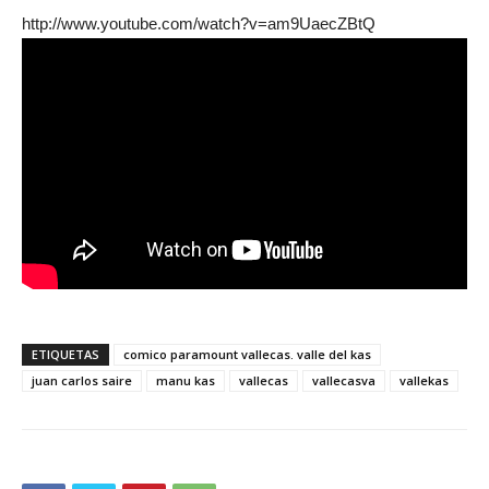
http://www.youtube.com/watch?v=am9UaecZBtQ
ETIQUETAS
comico paramount vallecas. valle del kas
juan carlos saire
manu kas
vallecas
vallecasva
vallekas