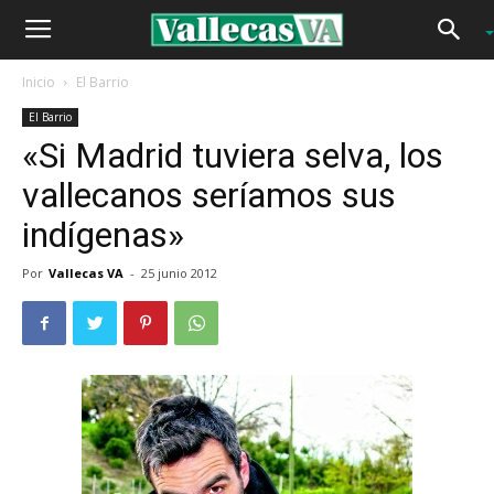
Inicio
El Barrio
El Barrio
«Si Madrid tuviera selva, los
vallecanos seríamos sus
indígenas»
Por
Vallecas VA
-
25 junio 2012