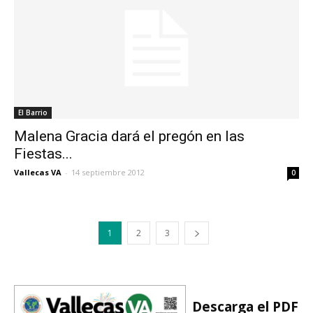
El Barrio
Malena Gracia dará el pregón en las
Fiestas...
Vallecas VA
-
14 septiembre 2012
0
1
2
3
Descarga el PDF