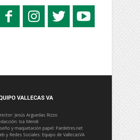
QUIPO VALLECAS VA
rector: Jesús Arguedas Rizzo
edacción:
Isa Mendi
seño y maquetación papel: Pardetres.net
eb y Redes Sociales:
Equipo de VallecasVA