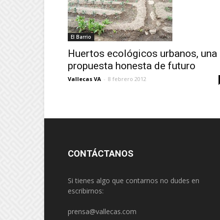
El Barrio
Huertos ecológicos urbanos, una
propuesta honesta de futuro
Vallecas VA
-
8 febrero 2012
CONTÁCTANOS
Si tienes algo que contarnos no dudes en
escribirnos:
prensa@vallecas.com