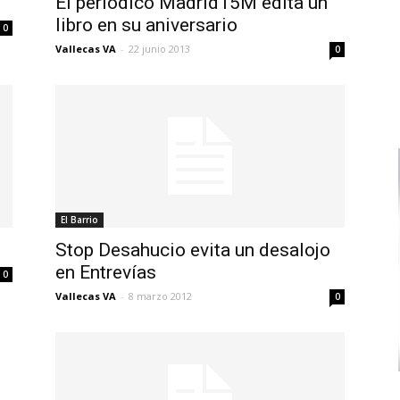
El periódico Madrid15M edita un
libro en su aniversario
0
Vallecas VA
-
22 junio 2013
0
El Barrio
Stop Desahucio evita un desalojo
en Entrevías
0
Vallecas VA
-
8 marzo 2012
0