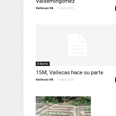
Valdemingómez
Vallecas VA
-
17 julio 2013
El Barrio
15M, Vallecas hace su parte
Vallecas VA
-
7 mayo 2012