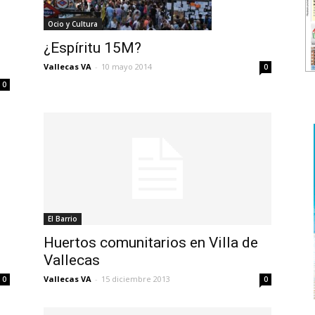
Ocio y Cultura
¿Espíritu 15M?
Vallecas VA
-
10 mayo 2014
0
0
El Barrio
Huertos comunitarios en Villa de
Vallecas
Vallecas VA
-
15 diciembre 2013
0
0