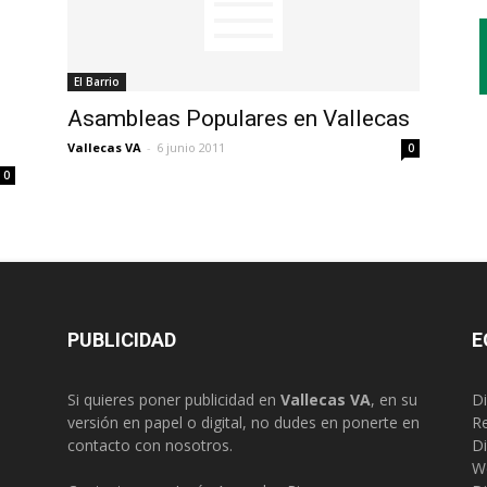
El Barrio
Asambleas Populares en Vallecas
Vallecas VA
-
6 junio 2011
0
0
PUBLICIDAD
E
Si quieres poner publicidad en
Vallecas VA
, en su
Di
versión en papel o digital, no dudes en ponerte en
R
contacto con nosotros.
Di
W