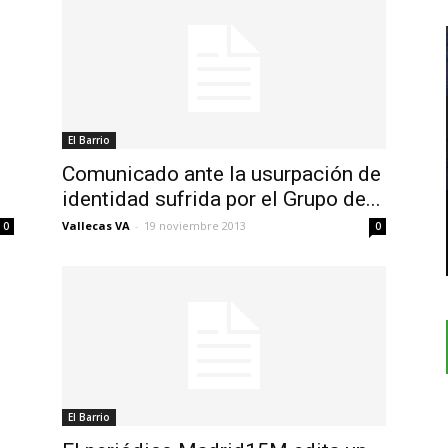
El Barrio
Comunicado ante la usurpación de
identidad sufrida por el Grupo de...
Vallecas VA
-
19 noviembre 2013
0
0
El Barrio