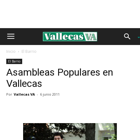
Inicio
El Barrio
El Barrio
Asambleas Populares en
Vallecas
Por
Vallecas VA
-
6 junio 2011