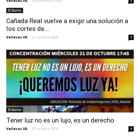
Vallecas VA
-
3 noviembre 2020
0
El Barrio
Cañada Real vuelve a exigir una solución a
los cortes de...
Vallecas VA
-
21 octubre 2020
0
El Barrio
Tener luz no es un lujo, es un derecho
Vallecas VA
-
21 octubre 2020
0