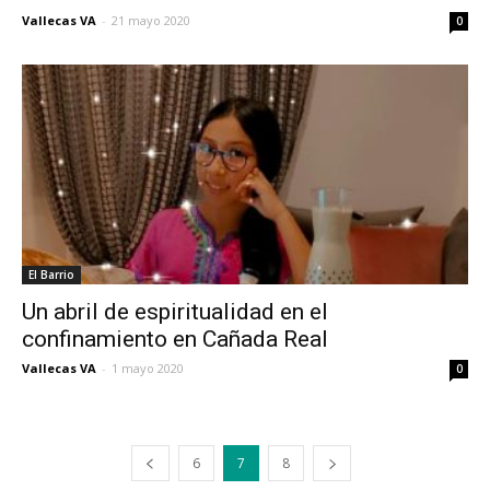
Vallecas VA
-
21 mayo 2020
0
El Barrio
Un abril de espiritualidad en el
confinamiento en Cañada Real
Vallecas VA
-
1 mayo 2020
0
6
7
8