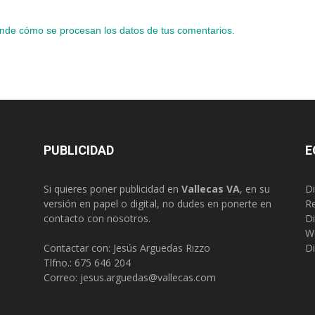
nde cómo se procesan los datos de tus comentarios.
PUBLICIDAD
E
Si quieres poner publicidad en
Vallecas VA
, en su
Di
versión en papel o digital, no dudes en ponerte en
R
contacto con nosotros.
Di
W
Contactar con: Jesús Arguedas Rizzo
Di
Tlfno.:
675 646 204
Correo:
jesus.arguedas@vallecas.com