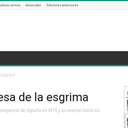
uiénes somos
Anúnciate
Ediciones anteriores
a esgrima
sa de la esgrima
 campeona de España en M15 y su avance hacia los