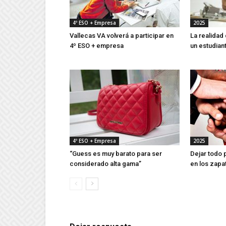
4º ESO + Empresa
2025
Vallecas VA volverá a participar en
La realidad
4º ESO + empresa
un estudian
4º ESO + Empresa
2025
“Guess es muy barato para ser
Dejar todo
considerado alta gama”
en los zapa