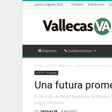
jueves, 6 agosto 2026
Contacto
Distribución
Q
Vallecas
VA
Deportes
Colaboraciones
Inicio
4º ESO + Empresa
Una futura promesa de l
4º ESO + Empresa
Una futura prome
El día a día de Norah Depratere Fernández,
Juegos Olímpicos
Por
Vallecas VA
-
8 abril 2025