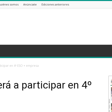
uiénes somos
Anúnciate
Ediciones anteriores
rticipar en 4º ESO + empresa
rá a participar en 4º