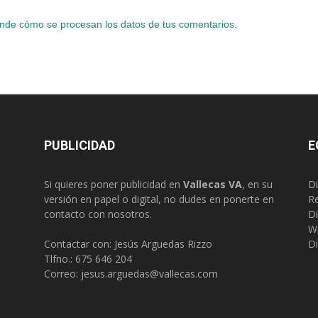
nde cómo se procesan los datos de tus comentarios.
PUBLICIDAD
E
Si quieres poner publicidad en
Vallecas VA
, en su
Di
versión en papel o digital, no dudes en ponerte en
R
contacto con nosotros.
Di
W
Contactar con: Jesús Arguedas Rizzo
Di
Tlfno.:
675 646 204
Correo:
jesus.arguedas@vallecas.com