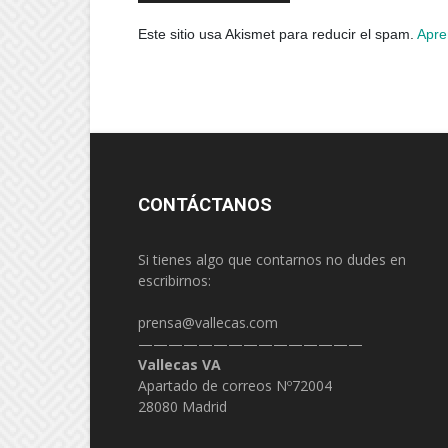
Este sitio usa Akismet para reducir el spam.
Apre
CONTÁCTANOS
Si tienes algo que contarnos no dudes en
escribirnos:
prensa@vallecas.com
———————————————
Vallecas VA
Apartado de correos Nº72004
28080 Madrid