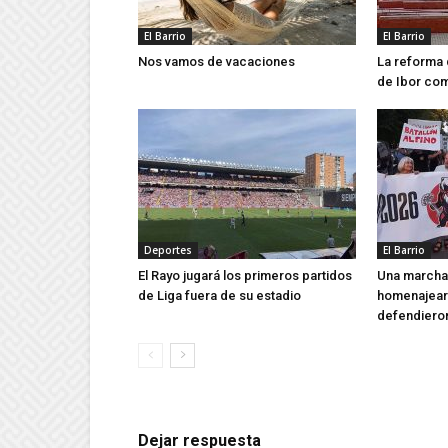
El Barrio
El Barrio
Nos vamos de vacaciones
La reforma 
de Ibor co
Deportes
El Barrio
El Rayo jugará los primeros partidos
Una marcha 
de Liga fuera de su estadio
homenajear 
defendieron
Dejar respuesta