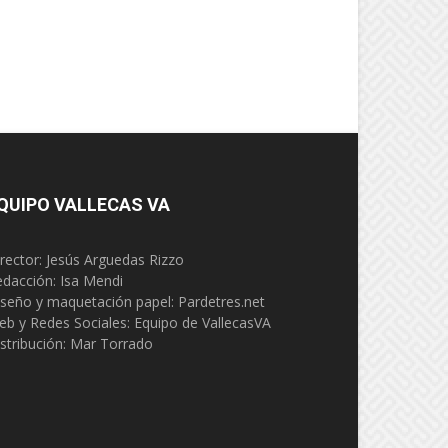
QUIPO VALLECAS VA
rector: Jesús Arguedas Rizzo
edacción:
Isa Mendi
seño y maquetación papel: Pardetres.net
eb y Redes Sociales:
Equipo de VallecasVA
stribución: Mar Torrado