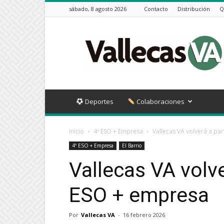
sábado, 8 agosto 2026
Contacto
Distribución
Q
Vallecas
VA
Deportes
Colaboraciones
Inicio
4º ESO + Empresa
Vallecas VA volverá a pa
4º ESO + Empresa
El Barrio
Vallecas VA volve
ESO + empresa
Por
Vallecas VA
-
16 febrero 2026