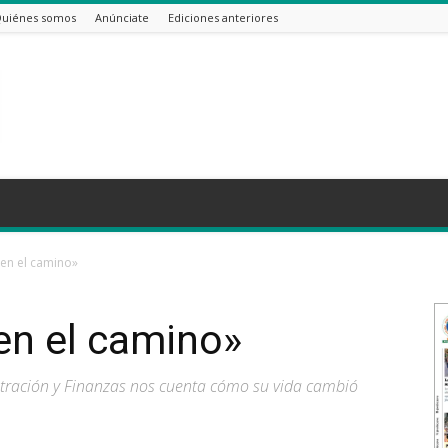
uiénes somos
Anúnciate
Ediciones anteriores
 en el camino»
 en el camino»
stración y Finanzas nos cuenta cómo su vida cambió