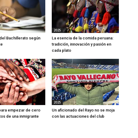
2025
 del Bachillerato según
La esencia de la comida peruana:
te
tradición, innovación y pasión en
cada plato
2025
 para empezar de cero
Un aficionado del Rayo no se moja
tos de una inmigrante
con las actuaciones del club