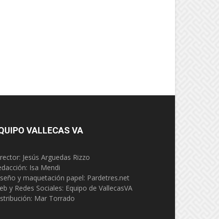
QUIPO VALLECAS VA
rector: Jesús Arguedas Rizzo
edacción:
Isa Mendi
seño y maquetación papel: Pardetres.net
eb y Redes Sociales:
Equipo de VallecasVA
stribución: Mar Torrado