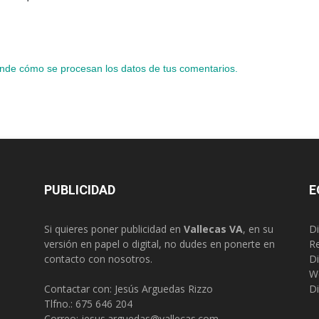
nde cómo se procesan los datos de tus comentarios.
PUBLICIDAD
E
Si quieres poner publicidad en
Vallecas VA
, en su
Di
versión en papel o digital, no dudes en ponerte en
R
contacto con nosotros.
Di
W
Contactar con: Jesús Arguedas Rizzo
Di
Tlfno.:
675 646 204
Correo:
jesus.arguedas@vallecas.com