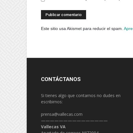
Este sitio usa Akismet para reducir el spam.
Apre
CONTÁCTANOS
Si tienes algo que contarnos no dudes en
escribirnos:
prensa@vallecas.com
———————————————
Vallecas VA
Apartado de correos Nº72004