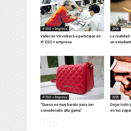
4º ESO + Empresa
2025
Vallecas VA volverá a participar en
La realidad
4º ESO + empresa
un estudian
4º ESO + Empresa
2025
“Guess es muy barato para ser
Dejar todo
considerado alta gama”
en los zapa