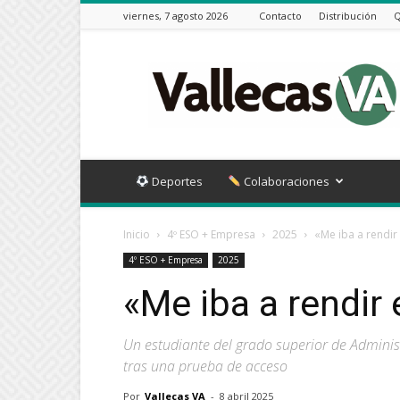
viernes, 7 agosto 2026
Contacto
Distribución
Q
Vallecas
VA
Deportes
Colaboraciones
Inicio
4º ESO + Empresa
2025
«Me iba a rendir
4º ESO + Empresa
2025
«Me iba a rendir
Un estudiante del grado superior de Admini
tras una prueba de acceso
Por
Vallecas VA
-
8 abril 2025