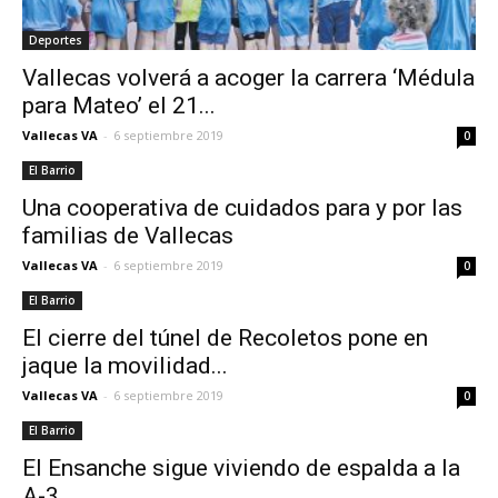
Deportes
Vallecas volverá a acoger la carrera ‘Médula
para Mateo’ el 21...
Vallecas VA
-
6 septiembre 2019
0
El Barrio
Una cooperativa de cuidados para y por las
familias de Vallecas
Vallecas VA
-
6 septiembre 2019
0
El Barrio
El cierre del túnel de Recoletos pone en
jaque la movilidad...
Vallecas VA
-
6 septiembre 2019
0
El Barrio
El Ensanche sigue viviendo de espalda a la
A-3