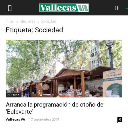
Inicio
Etiquetas
Sociedad
Etiqueta: Sociedad
El Barrio
Arranca la programación de otoño de
‘Bulevarte’
Vallecas VA
-
17 septiembre 2019
0