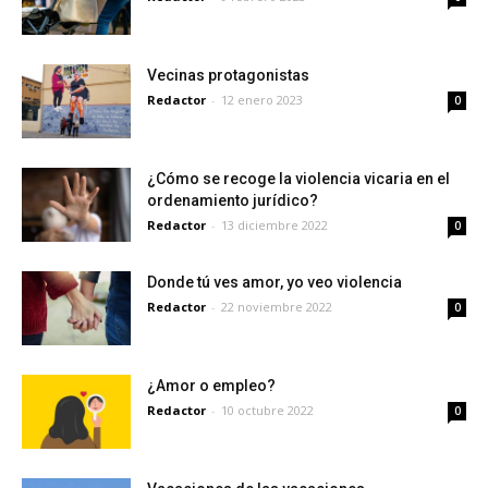
Vecinas protagonistas
Redactor
-
12 enero 2023
0
¿Cómo se recoge la violencia vicaria en el
ordenamiento jurídico?
Redactor
-
13 diciembre 2022
0
Donde tú ves amor, yo veo violencia
Redactor
-
22 noviembre 2022
0
¿Amor o empleo?
Redactor
-
10 octubre 2022
0