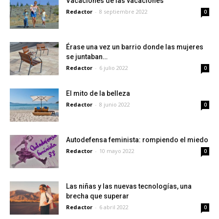
Vacaciones de las vacaciones
Redactor
-
8 septiembre 2022
0
Érase una vez un barrio donde las mujeres
se juntaban…
Redactor
-
6 julio 2022
0
El mito de la belleza
Redactor
-
8 junio 2022
0
Autodefensa feminista: rompiendo el miedo
Redactor
-
10 mayo 2022
0
Las niñas y las nuevas tecnologías, una
brecha que superar
Redactor
-
6 abril 2022
0