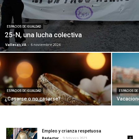
ESPACIOS DE IGUALDAD
25-N, una lucha colectiva
Vallecas VA
-
6 noviembre 2024
ESPACIOS DE IGUALDAD
ESPACIOS DE
¿Casarse o no casarse?
Vacacion
Empleo y crianza respetuosa
Redactor
-
9 febrero 2023
0