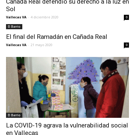
Cañada Real defendió su derecho a la luz en
Sol
Vallecas VA
-
4 diciembre 2020
0
El Barrio
El final del Ramadán en Cañada Real
Vallecas VA
-
21 mayo 2020
0
El Barrio
La COVID-19 agrava la vulnerabilidad social
en Vallecas