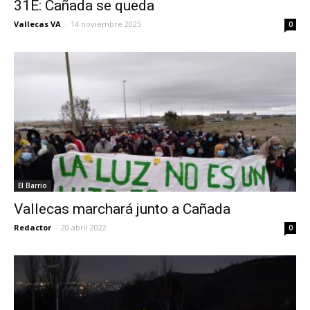
31E: Cañada se queda
Vallecas VA
-
14 noviembre 2025
0
El Barrio
Vallecas marchará junto a Cañada
Redactor
-
20 abril 2022
0