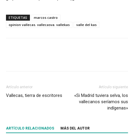
ETIQUETAS
marcos castro
opinion vallecas. vallecasva. vallekas
valle del kas
Artículo anterior
Artículo siguiente
Vallecas, tierra de escritores
«Si Madrid tuviera selva, los
vallecanos seríamos sus
indígenas»
ARTÍCULO RELACIONADOS
MÁS DEL AUTOR