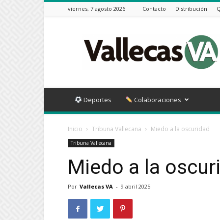
viernes, 7 agosto 2026
Contacto
Distribución
Q
Vallecas
VA
Deportes
Colaboraciones
Inicio
Tribuna Vallecana
Miedo a la oscuridad
Tribuna Vallecana
Miedo a la oscur
Por
Vallecas VA
-
9 abril 2025