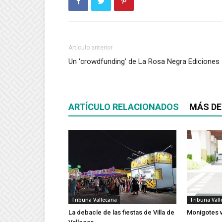
Artículo anterior
Un ‘crowdfunding’ de La Rosa Negra Ediciones
ARTÍCULO RELACIONADOS
MÁS DE
Tribuna Vallecana
Tribuna Vall
La debacle de las fiestas de Villa de
Monigotes 