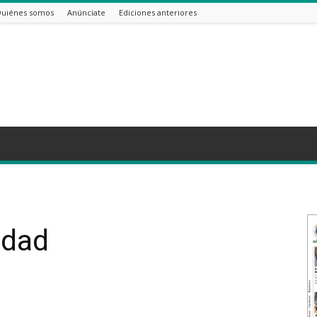
uiénes somos
Anúnciate
Ediciones anteriores
idad