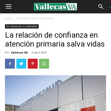
Inicio
En manos de tu enfermera
En manos de tu enfermera
La relación de confianza en
atención primaria salva vidas
Por
Vallecas VA
-
9 abril 2025