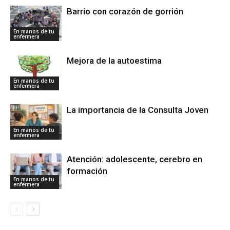
Barrio con corazón de gorrión
En manos de tu
enfermera
Mejora de la autoestima
En manos de tu
enfermera
La importancia de la Consulta Joven
En manos de tu
enfermera
Atención: adolescente, cerebro en
formación
En manos de tu
enfermera