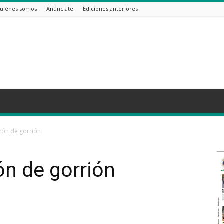
uiénes somos
Anúnciate
Ediciones anteriores
zón de gorrión
ón de gorrión