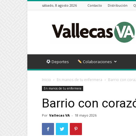
sábado, 8 agosto 2026
Contacto
Distribución
Q
Vallecas
VA
Deportes
Colaboraciones
Inicio
En manos de tu enfermera
Barrio con cora
En manos de tu enfermera
Barrio con coraz
Por
Vallecas VA
-
18 mayo 2026