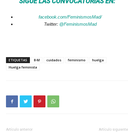
SIGUE LAS CONVOCATORIAS EN:
facebook.com/FeminismosMad/
Twitter:
@FeminismosMad
ETIQUETAS
8-M
cuidados
feminismo
huelga
Huelga feminista
Artículo anterior
Artículo siguiente