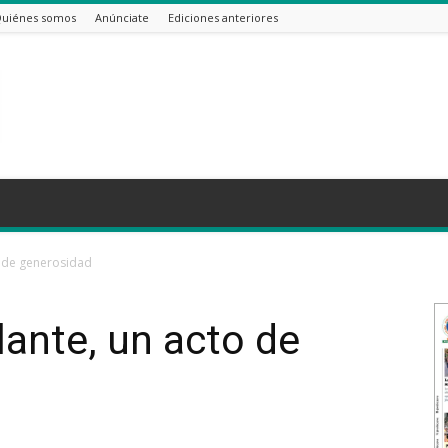
uiénes somos
Anúnciate
Ediciones anteriores
o de generosidad
lante, un acto de