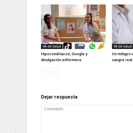
VA de Salud
VA de Salud
Hipocondríacos, Google y
Un milagro v
divulgación enfermera
sangre real 
Dejar respuesta