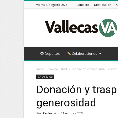
viernes, 7 agosto 2026
Contacto
Distribución
Q
Vallecas
VA
Deportes
Colaboraciones
Inicio
VA de Salud
Donación y trasplante, un act
VA de Salud
Donación y trasp
generosidad
Por
Redactor
-
11 octubre 2022