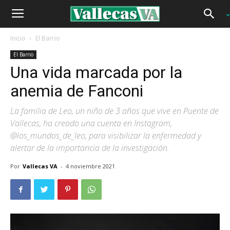
Inicio
El Barrio
El Barrio
Una vida marcada por la
anemia de Fanconi
La familia de Leo, un niño de 3 años que vive en Puente de
Vallecas, ha creado una cuenta en Instagram,
@los_mundos_de_leo, para visibilizar la enfermedad y
alertar de la importancia de la investigación.
Por
Vallecas VA
-
4 noviembre 2021