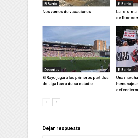
El Barrio
El Barrio
Nos vamos de vacaciones
La reforma 
de Ibor co
Deportes
El Barrio
El Rayo jugará los primeros partidos
Una marcha 
de Liga fuera de su estadio
homenajear 
defendieron
Dejar respuesta