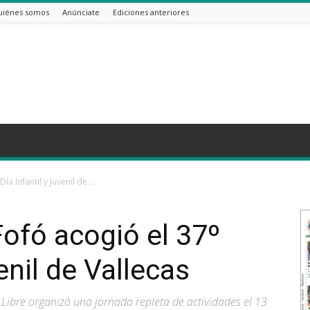
uiénes somos
Anúnciate
Ediciones anteriores
a Infantil y Juvenil de...
Fofó acogió el 37º
enil de Vallecas
 Libre organizó una jornada repleta de actividades el 13