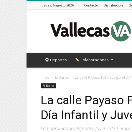
jueves, 6 agosto 2026
Contacto
Distribución
Q
Vallecas
VA
Deportes
Colaboraciones
Inicio
El Barrio
La calle Payaso Fofó acogió el 37º Dí
El Barrio
La calle Payaso 
Día Infantil y Juv
La Coordinadora Infantil y Juvenil de Tiempo