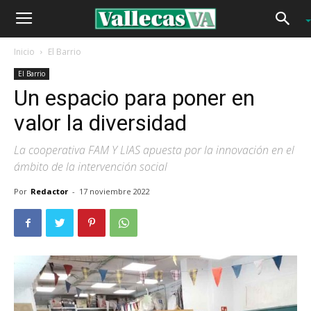
Inicio
El Barrio
El Barrio
Un espacio para poner en
valor la diversidad
La cooperativa FAM Y LIAS apuesta por la innovación en el
ámbito de la intervención social
Por
Redactor
-
17 noviembre 2022