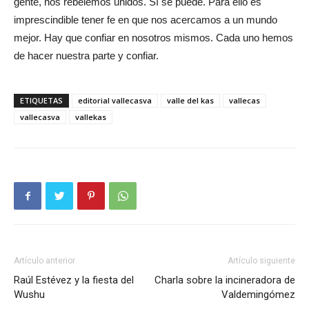
gente, nos rebelemos unidos. Sí se puede. Para ello es
imprescindible tener fe en que nos acercamos a un mundo
mejor. Hay que confiar en nosotros mismos. Cada uno hemos
de hacer nuestra parte y confiar.
ETIQUETAS
editorial vallecasva
valle del kas
vallecas
vallecasva
vallekas
Artículo anterior
Artículo siguiente
Raúl Estévez y la fiesta del
Charla sobre la incineradora de
Wushu
Valdemingómez