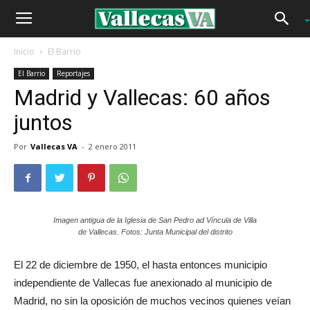
Inicio
El Barrio
El Barrio
Reportajes
Madrid y Vallecas: 60 años
juntos
Por
Vallecas VA
-
2 enero 2011
Imagen antigua de la Iglesia de San Pedro ad Víncula de Villa
de Vallecas. Fotos: Junta Municipal del distrito
El 22 de diciembre de 1950, el hasta entonces municipio
independiente de Vallecas fue anexionado al municipio de
Madrid, no sin la oposición de muchos vecinos quienes veían