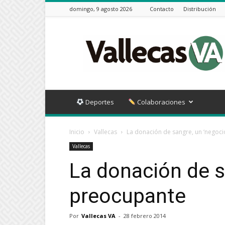
domingo, 9 agosto 2026
Contacto
Distribución
Vallecas
VA
Deportes
Colaboraciones
Inicio
Vallecas
La donación de sangre, un ‘negoc
Vallecas
La donación de s
preocupante
Por
Vallecas VA
-
28 febrero 2014