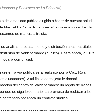
 Usuarios y Pacientes de La Princesa)
to de la sanidad pública dirigida a hacer de nuestra salud
de Madrid ha “abierto la puerta” a un nuevo sector: la
acemos de manera altruista.
su análisis, procesamiento y distribución a los hospitales
ransfusión de Valdebernardo (público). Hasta ahora, la Cruz
en toda la comunidad.
ngre en la vía publica será realizada por la Cruz Roja
os ciudadanos). A tal fin, la consejería le donará
racción del centro de Valdebernardo: un regalo de bienes
 aunque se diga lo contrario. La promesa de reubicar a los
ha frenado por ahora un conflicto sindical.
 benefician de las donaciones, este negocio debe