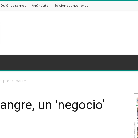
Quiénes somos
Anúnciate
Ediciones anteriores
io’ preocupante
angre, un ‘negocio’