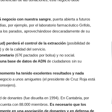
á negocio con nuestra sangre
, puerta abierta a futuros
s, por ejemplo, por el laboratorio farmacéutico Grifols,
re a los parados, aprovechándose descaradamente de su
d) perderá el control de la extracción
(posibilidad de
y de la calidad del servicio.
monetario
(67€ pactados por bolsa) y no social.
 una base de datos de ADN
de ciudadanos sin su
l momento ha tenido excelentes resultados y nada
l negocio a unos amiguetes (el presidente de Cruz Roja está
onsejero).
de donantes (fue disuelta en 1994). En Cantabria, por
d cuenta con 88.000 miembros.
Es necesario que los
ente en una asociación de donantes y en defensa de