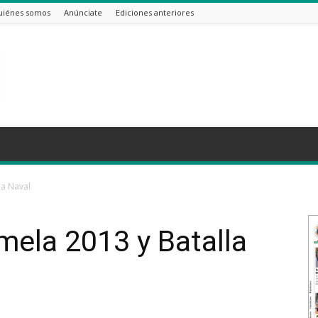
uiénes somos
Anúnciate
Ediciones anteriores
la Naval
rmela 2013 y Batalla