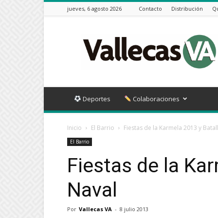
jueves, 6 agosto 2026
Contacto
Distribución
Q
Vallecas
VA
Deportes
Colaboraciones
Inicio
El Barrio
Fiestas de la Karmela 2013 y Batal
El Barrio
Fiestas de la Ka
Naval
Por
Vallecas VA
-
8 julio 2013