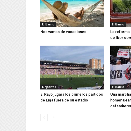
El Barrio
El Barrio
Nos vamos de vacaciones
La reforma 
de Ibor co
Deportes
El Barrio
El Rayo jugará los primeros partidos
Una marcha 
de Liga fuera de su estadio
homenajear 
defendieron