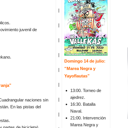
|
licos.
|
ovimiento juvenil de
|
|
lekano.
Domingo 14 de julio:
“Marea Negra y
|
Yayoﬂautas”
|
ranja”
13:00. Torneo de
ajedrez.
|
“Cuadrangular naciones sin
16:30. Batalla
stán. En las pistas del
Naval.
|
21:00. Intervención
estas.
Marea Negra y
 partes de bicicleta).