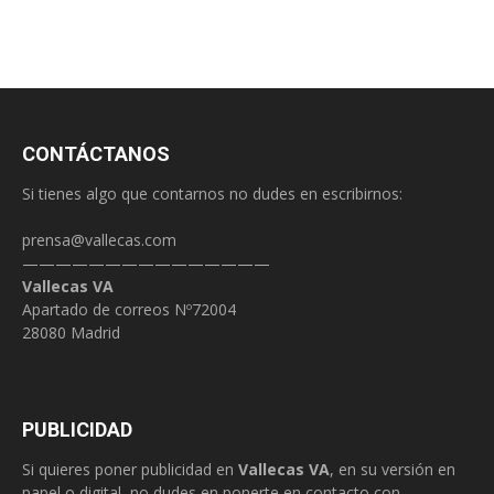
CONTÁCTANOS
Si tienes algo que contarnos no dudes en escribirnos:
prensa@vallecas.com
———————————————
Vallecas VA
Apartado de correos Nº72004
28080 Madrid
PUBLICIDAD
Si quieres poner publicidad en
Vallecas VA
, en su versión en
papel o digital, no dudes en ponerte en contacto con