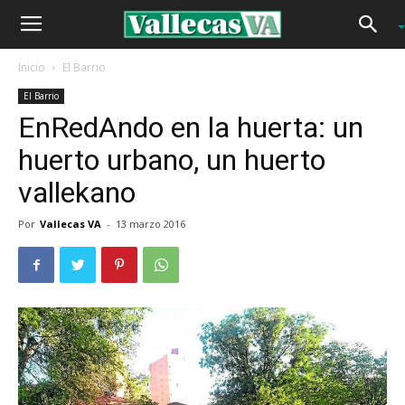
Inicio
El Barrio
El Barrio
EnRedAndo en la huerta: un
huerto urbano, un huerto
vallekano
Por
Vallecas VA
-
13 marzo 2016