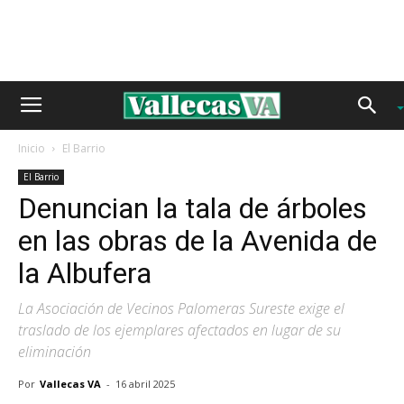
Inicio
El Barrio
El Barrio
Denuncian la tala de árboles
en las obras de la Avenida de
la Albufera
La Asociación de Vecinos Palomeras Sureste exige el
traslado de los ejemplares afectados en lugar de su
eliminación
Por
Vallecas VA
-
16 abril 2025