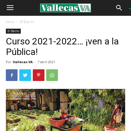
Inicio
El Barrio
El Barrio
Curso 2021-2022… ¡ven a la
Pública!
Por
Vallecas VA
-
7 abril 2021