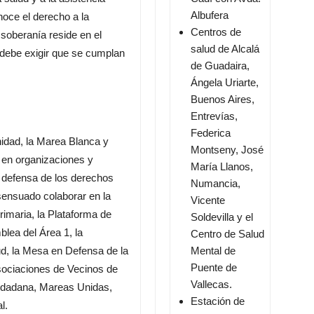
Albufera
oce el derecho a la
Centros de
 soberanía reside en el
salud de Alcalá
y debe exigir que se cumplan
de Guadaira,
Ángela Uriarte,
Buenos Aires,
Entrevías,
Federica
idad, la Marea Blanca y
Montseny, José
 en organizaciones y
María Llanos,
 defensa de los derechos
Numancia,
nsensuado colaborar en la
Vicente
maria, la Plataforma de
Soldevilla y el
lea del Área 1, la
Centro de Salud
d, la Mesa en Defensa de la
Mental de
Puente de
sociaciones de Vecinos de
Vallecas.
udadana, Mareas Unidas,
Estación de
l.