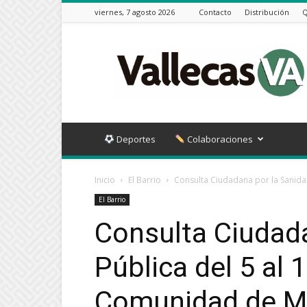
viernes, 7 agosto 2026
Contacto
Distribución
Q
Vallecas
VA
Deportes
Colaboraciones
Inicio
El Barrio
Consulta Ciudadana por la Sanidad
El Barrio
Consulta Ciudada
Pública del 5 al 
Comunidad de M