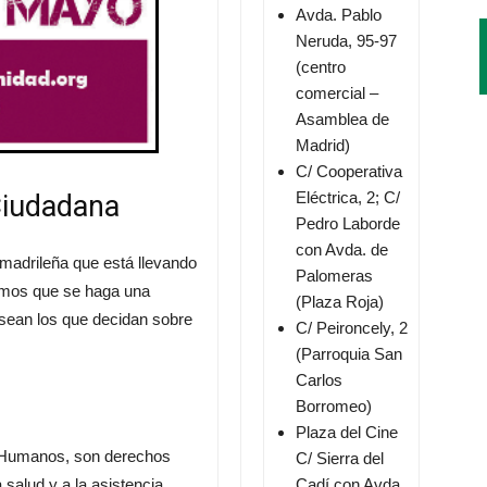
Avda. Pablo
Neruda, 95-97
(centro
comercial –
Asamblea de
Madrid)
C/ Cooperativa
Eléctrica, 2; C/
Ciudadana
Pedro Laborde
con Avda. de
a madrileña que está llevando
Palomeras
emos que se haga una
(Plaza Roja)
sean los que decidan sobre
C/ Peironcely, 2
(Parroquia San
Carlos
Borromeo)
Plaza del Cine
 Humanos, son derechos
C/ Sierra del
salud y a la asistencia
Cadí con Avda.