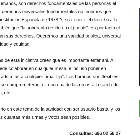
umanos, son derechos fundamentales de las personas el
Los derechos universales fundamentales no tenemos que
onstitución Española de 1978 “se reconoce el derecho a la
mbién que “la soberanía reside en el pueblo”. Es por tanto el
lan sus derechos. Queremos una sanidad pública, universal
ridad y equidad.
es de esta iniciativa creen que es importante estar ahí. A
uede colaborar en cualquier mesa, e incluso poner en
adscritas a cualquier urna “ﬁja”. Los horarios son ﬂexibles.
e comprometerán a ir con una de las urnas a la salida del
, etc.
to en este tema de la sanidad: con ser usuario basta, y los
s cuantas más urnas y votos sean posibles.
Consultas: 696 02 56 27