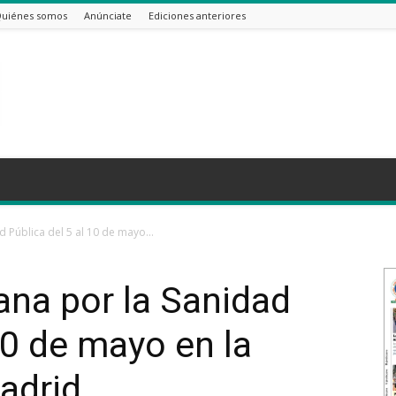
uiénes somos
Anúnciate
Ediciones anteriores
 Pública del 5 al 10 de mayo...
na por la Sanidad
10 de mayo en la
adrid