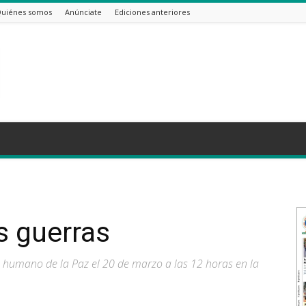
uiénes somos
Anúnciate
Ediciones anteriores
s guerras
o humano de la Paz el 20 de marzo a las 12 horas en la