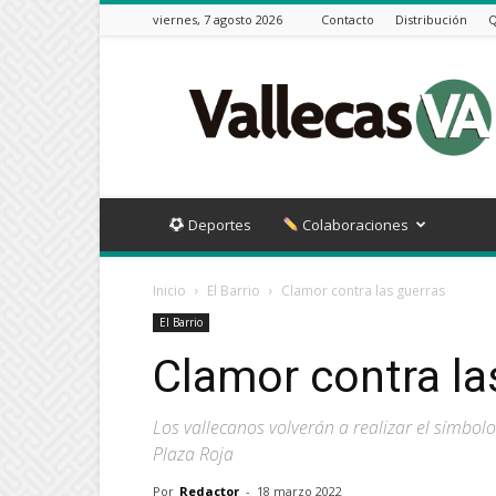
viernes, 7 agosto 2026
Contacto
Distribución
Q
Vallecas
VA
Deportes
Colaboraciones
Inicio
El Barrio
Clamor contra las guerras
El Barrio
Clamor contra la
Los vallecanos volverán a realizar el símbol
Plaza Roja
Por
Redactor
-
18 marzo 2022