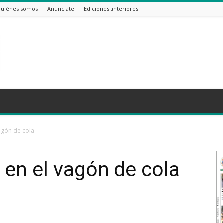
uiénes somos
Anúnciate
Ediciones anteriores
agón de cola
 en el vagón de cola