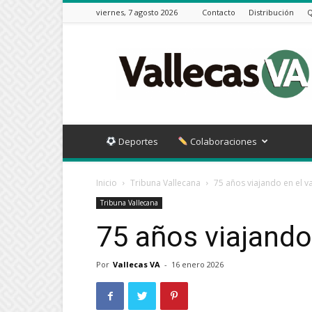
viernes, 7 agosto 2026
Contacto
Distribución
Q
Vallecas
VA
Deportes
Colaboraciones
Inicio
Tribuna Vallecana
75 años viajando en el v
Tribuna Vallecana
75 años viajando
Por
Vallecas VA
-
16 enero 2026