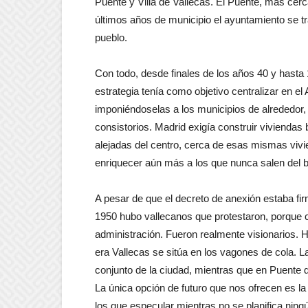
Puente y Villa de Vallecas. El Puente, más cer
últimos años de municipio el ayuntamiento se tr
pueblo.
Con todo, desde finales de los años 40 y hasta 
estrategia tenía como objetivo centralizar en 
imponiéndoselas a los municipios de alrededor,
consistorios. Madrid exigía construir viviendas
alejadas del centro, cerca de esas mismas viv
enriquecer aún más a los que nunca salen del 
A pesar de que el decreto de anexión estaba fi
1950 hubo vallecanos que protestaron, porque c
administración. Fueron realmente visionarios. 
era Vallecas se sitúa en los vagones de cola. L
conjunto de la ciudad, mientras que en Puente 
La única opción de futuro que nos ofrecen es l
los que especular mientras no se planifica ningú