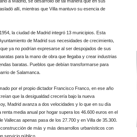
cano a Madrid, se desarrolló de tal manera que en sus
asladó allí, mientras que Villa mantuvo su esencia de
1954, la ciudad de Madrid integró 13 municipios. Esta
el Ayuntamiento de Madrid sus necesidades de crecimiento,
 que ya no podrían expresarse al ser despojados de sus
 baratas para la mano de obra que llegaba y crear industrias
iendas baratas. Pueblos que debían transformarse para
barrio de Salamanca.
rmado por el propio dictador Francisco Franco, en ese año
reían que la desigualdad crecería bajo la nueva
Hoy, Madrid avanza a dos velocidades y lo que en su día
a renta media anual por hogar supera los 46.600 euros en el
de Vallecas apenas pasa de los 27.700 y en Villa de 35.300.
a construcción de más y más desarrollos urbanísticos con
n servicio público.