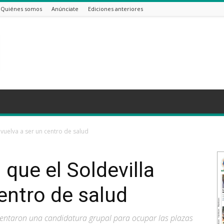
Quiénes somos
Anúnciate
Ediciones anteriores
 vuelva a ser un centro de salud
que el Soldevilla
entro de salud
sentaron una candidatura grupal para ocupar las plazas