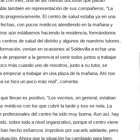
sar con Inés, una de las nuevas doctoras que pasan
habla también en representación de sus compañeros. “La
endo progresivamente. El centro de salud estaba ya en una
s fechas, con pocos médicos atendiendo en la mañana y
otros aún estábamos haciendo la residencia, formándonos
 centros de salud del distrito y algunos de nuestros tutores,
formación, venían en ocasiones al Soldevilla a echar una
de proponer a la gerencia el venir todos juntos a trabajar
poco más cuando uno de nosotros, junto a su tutor, se
ra empezar a trabajar en una plaza de la mañana. Ahí nos
ea se hizo un poco más real”, comenta.
” que llevan es positivo. “Los vecinos, en general, estaban
médicos con los que cubrir la tarde y eso se nota. La
de profesionales del centro ha sido muy buena. Aun así, hay
, sobre todo a nivel organizativo, porque el centro viene
es han hecho esfuerzos ímprobos por sacarlo adelante, pero
ituación. Ahora que la situación ha cambiado para bien,