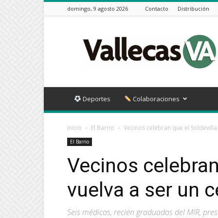
domingo, 9 agosto 2026
Contacto
Distribución
Vallecas
VA
Deportes
Colaboraciones
Inicio
El Barrio
Vecinos celebran que el Soldevilla
El Barrio
Vecinos celebran 
vuelva a ser un c
Seis médicos, recién graduados del MIR, pre