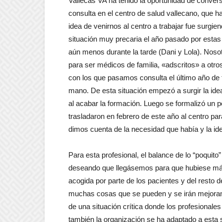
Vallecas VA ha tenido la oportunidad de conver
consulta en el centro de salud vallecano, que 
idea de venirnos al centro a trabajar fue surgi
situación muy precaria el año pasado por esta
aún menos durante la tarde (Dani y Lola). Nos
para ser médicos de familia, «adscritos» a otros
con los que pasamos consulta el último año de 
mano. De esta situación empezó a surgir la idea 
al acabar la formación. Luego se formalizó un 
trasladaron en febrero de este año al centro pa
dimos cuenta de la necesidad que había y la id
Para esta profesional, el balance de lo “poquito
deseando que llegásemos para que hubiese más 
acogida por parte de los pacientes y del resto 
muchas cosas que se pueden y se irán mejorando
de una situación crítica donde los profesional
también la organización se ha adaptado a esta s