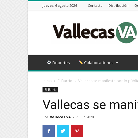
jueves, 6 agosto 2026
Contacto
Distribución
Q
Vallecas
VA
Deportes
Colaboraciones
Inicio
El Barrio
Vallecas se manifesta por lo públi
El Barrio
Vallecas se mani
Por
Vallecas VA
-
7 julio 2020