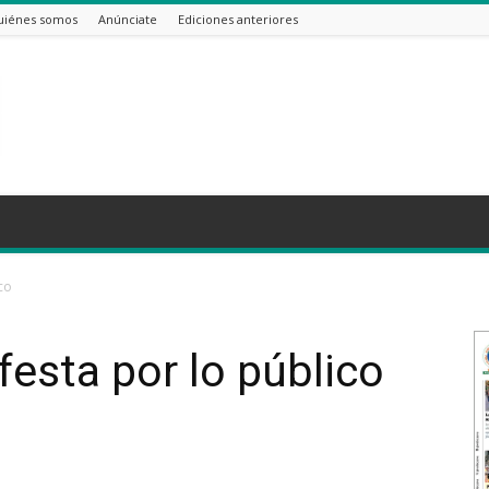
uiénes somos
Anúnciate
Ediciones anteriores
co
festa por lo público