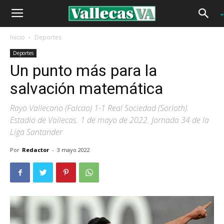
Inicio
Deportes
Deportes
Un punto más para la
salvación matemática
Rayo Vallecano (Falcao) 1-1 Real Sociedad (Sorloth).
Estadio de Vallecas. 1 de mayo de 2022. Jornada 34 de la
Liga Santander
Por
Redactor
-
3 mayo 2022