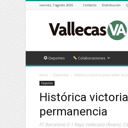
viernes, 7 agosto 2026
Contacto
Distribución
Q
Vallecas
VA
Deportes
Colaboraciones
Inicio
Deportes
Histórica victoria para sellar la
Deportes
Histórica victoria
permanencia
FC Barcelona 0-1 Rayo Vallecano (Álvaro). C