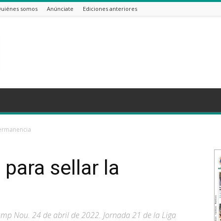
uiénes somos
Anúnciate
Ediciones anteriores
 permanencia
 para sellar la
amp Nou. 24 de abril de 2022. Jornada 21 de la Liga