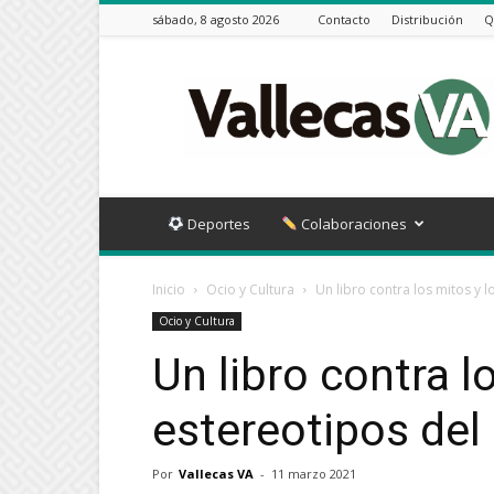
sábado, 8 agosto 2026
Contacto
Distribución
Q
Vallecas
VA
Deportes
Colaboraciones
Inicio
Ocio y Cultura
Un libro contra los mitos y 
Ocio y Cultura
Un libro contra l
estereotipos del
Por
Vallecas VA
-
11 marzo 2021