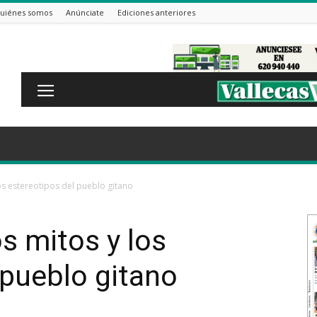
uiénes somos
Anúnciate
Ediciones anteriores
los estereotipos del pueblo gitano
os mitos y los
 pueblo gitano