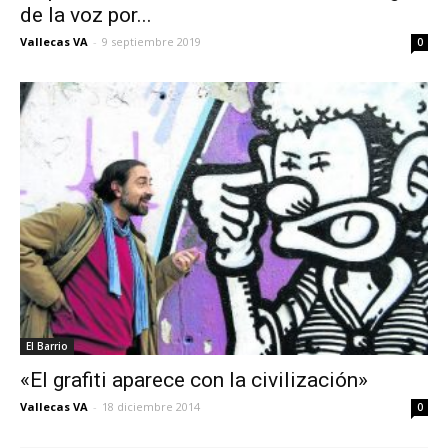
de la voz por...
Vallecas VA
-
9 septiembre 2019
0
El Barrio
«El grafiti aparece con la civilización»
Vallecas VA
-
18 diciembre 2014
0