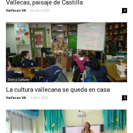
Vallecas, paisaje de Castilla
Vallecas VA
-
20 abril 2020
0
Ocio y Cultura
La cultura vallecana se queda en casa
Vallecas VA
-
7 abril 2020
0