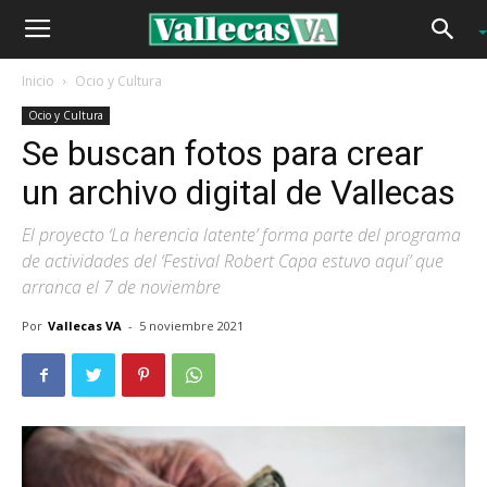
Inicio
Ocio y Cultura
Ocio y Cultura
Se buscan fotos para crear
un archivo digital de Vallecas
El proyecto ‘La herencia latente’ forma parte del programa
de actividades del ‘Festival Robert Capa estuvo aquí’ que
arranca el 7 de noviembre
Por
Vallecas VA
-
5 noviembre 2021