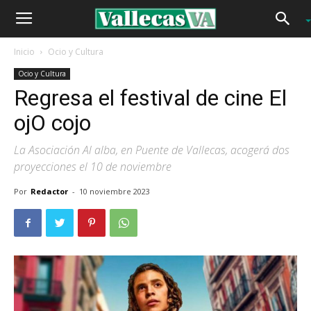
Inicio
Ocio y Cultura
Ocio y Cultura
Regresa el festival de cine El
ojO cojo
La Asociación Al alba, en Puente de Vallecas, acogerá dos
proyecciones el 10 de noviembre
Por
Redactor
-
10 noviembre 2023