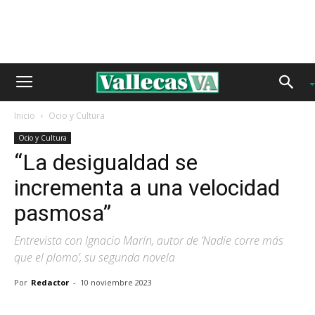
Inicio
Ocio y Cultura
Ocio y Cultura
“La desigualdad se
incrementa a una velocidad
pasmosa”
Entrevista con Ignacio Marín, autor de ‘Nadie corre más
que el plomo’, su segunda novela
Por
Redactor
-
10 noviembre 2023