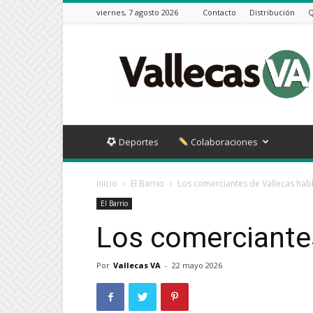
viernes, 7 agosto 2026
Contacto
Distribución
Q
Vallecas
VA
Deportes
Colaboraciones
Inicio
El Barrio
Los comerciantes de Vallecas hab
El Barrio
Los comerciante
Por
Vallecas VA
-
22 mayo 2026