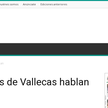
uiénes somos
Anúnciate
Ediciones anteriores
lan
s de Vallecas hablan