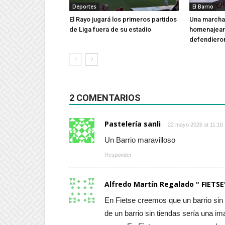
Deportes
El Barrio
El Rayo jugará los primeros partidos
Una marcha 
de Liga fuera de su estadio
homenajear 
defendieron
2 COMENTARIOS
Pastelería sanli
22 mayo 2026 at 11:10
Un Barrio maravilloso
Responder
Alfredo Martín Regalado " FIETSE
En Fietse creemos que un barrio sin 
de un barrio sin tiendas sería una i