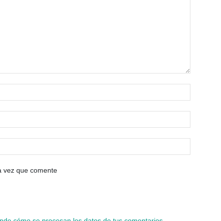
ma vez que comente
nde cómo se procesan los datos de tus comentarios.