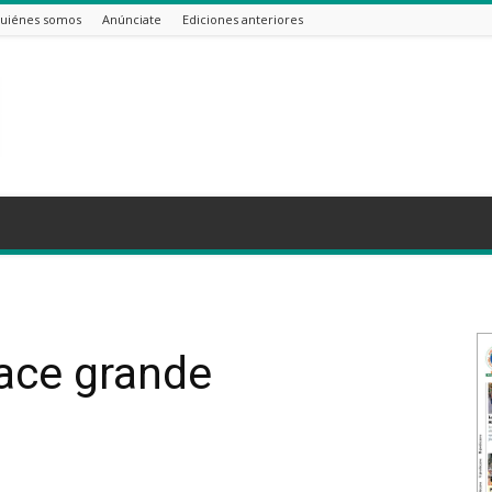
uiénes somos
Anúnciate
Ediciones anteriores
ace grande