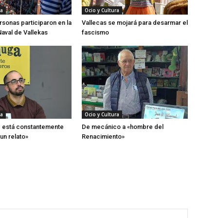
ra
Ocio y Cultura
rsonas participaron en la
Vallecas se mojará para desarmar el
Naval de Vallekas
fascismo
ra
Ocio y Cultura
d está constantemente
De mecánico a «hombre del
un relato»
Renacimiento»