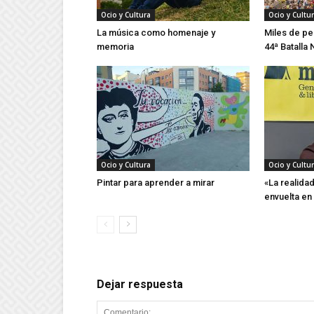
Ocio y Cultura
Ocio y Cultu
La música como homenaje y
Miles de pe
memoria
44ª Batalla 
Ocio y Cultura
Ocio y Cultu
Pintar para aprender a mirar
«La realida
envuelta en 
Dejar respuesta