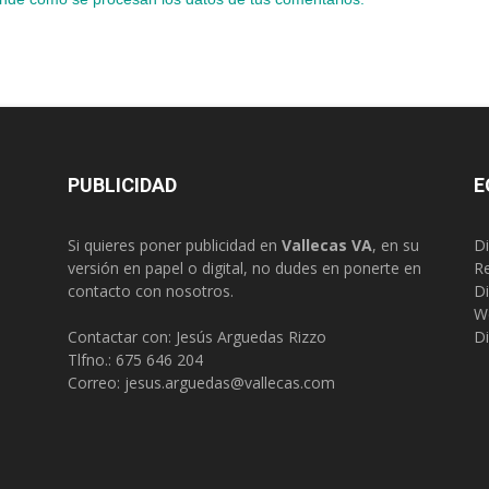
PUBLICIDAD
E
Si quieres poner publicidad en
Vallecas VA
, en su
Di
versión en papel o digital, no dudes en ponerte en
R
contacto con nosotros.
Di
W
Contactar con: Jesús Arguedas Rizzo
Di
Tlfno.:
675 646 204
Correo:
jesus.arguedas@vallecas.com