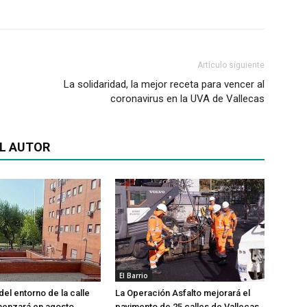
Artículo siguiente
La solidaridad, la mejor receta para vencer al
coronavirus en la UVA de Vallecas
L AUTOR
El Barrio
del entorno de la calle
La Operación Asfalto mejorará el
menzará en agosto
pavimento de 25 calles de Vallecas