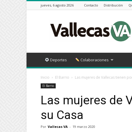
jueves, 6 agosto 2026
Contacto
Distribución
Q
Vallecas
VA
Deportes
Colaboraciones
Inicio
El Barrio
Las mujeres de Vallecas tienen por
El Barrio
Las mujeres de V
su Casa
Por
Vallecas VA
-
19 marzo 2020