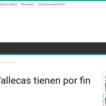
uiénes somos
Anúnciate
Ediciones anteriores
 fin su Casa
allecas tienen por fin