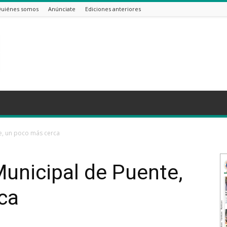
uiénes somos
Anúnciate
Ediciones anteriores
te, un poco más cerca
unicipal de Puente,
ca