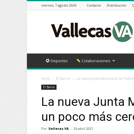
viernes, 7 agosto 2026
Contacto
Distribución
Q
Vallecas
VA
Deportes
Colaboraciones
Inicio
El Barrio
La nueva Junta Municipal de Puen
El Barrio
La nueva Junta M
un poco más cer
Por
Vallecas VA
-
26 abril 2021