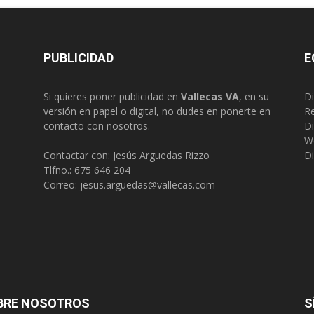
PUBLICIDAD
E
Si quieres poner publicidad en
Vallecas VA
, en su
Di
versión en papel o digital, no dudes en ponerte en
R
contacto con nosotros.
Di
W
Contactar con: Jesús Arguedas Rizzo
Di
Tlfno.:
675 646 204
Correo:
jesus.arguedas@vallecas.com
BRE NOSOTROS
S