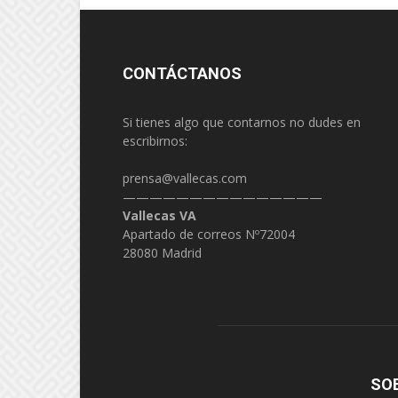
CONTÁCTANOS
Si tienes algo que contarnos no dudes en
escribirnos:
prensa@vallecas.com
———————————————
Vallecas VA
Apartado de correos Nº72004
28080 Madrid
SO