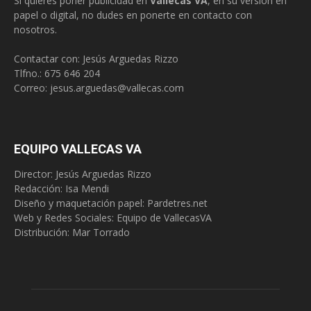
Si quieres poner publicidad en
Vallecas VA
, en su versión en
papel o digital, no dudes en ponerte en contacto con
nosotros.
Contactar con: Jesús Arguedas Rizzo
Tlfno.:
675 646 204
Correo:
jesus.arguedas@vallecas.com
EQUIPO VALLECAS VA
Director: Jesús Arguedas Rizzo
Redacción:
Isa Mendi
Diseño y maquetación papel: Pardetres.net
Web y Redes Sociales:
Equipo de VallecasVA
Distribución: Mar Torrado