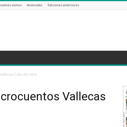
uiénes somos
Anúnciate
Ediciones anteriores
allecas Calle del Libro
icrocuentos Vallecas