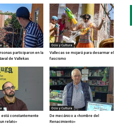
ra
Ocio y Cultura
rsonas participaron en la
Vallecas se mojará para desarmar el
Naval de Vallekas
fascismo
ra
Ocio y Cultura
d está constantemente
De mecánico a «hombre del
un relato»
Renacimiento»