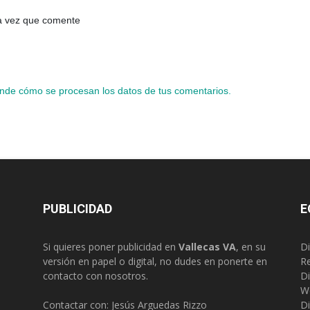
ma vez que comente
nde cómo se procesan los datos de tus comentarios.
PUBLICIDAD
E
Si quieres poner publicidad en
Vallecas VA
, en su
Di
versión en papel o digital, no dudes en ponerte en
R
contacto con nosotros.
Di
W
Contactar con: Jesús Arguedas Rizzo
Di