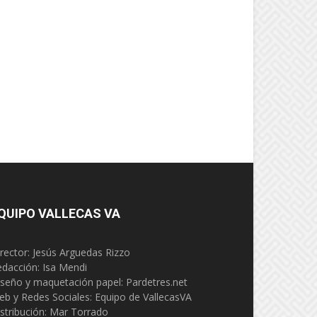
QUIPO VALLECAS VA
rector: Jesús Arguedas Rizzo
edacción:
Isa Mendi
seño y maquetación papel: Pardetres.net
eb y Redes Sociales:
Equipo de VallecasVA
stribución: Mar Torrado