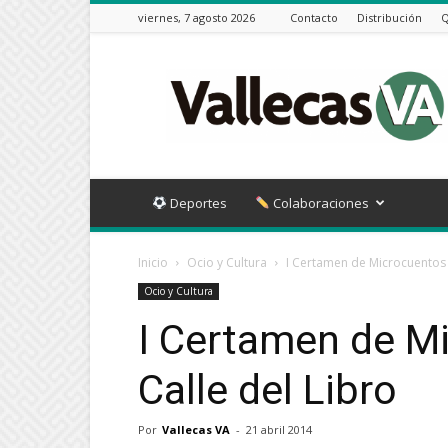
viernes, 7 agosto 2026
Contacto
Distribución
Q
Vallecas
VA
Deportes
Colaboraciones
Inicio
Ocio y Cultura
I Certamen de Microcuentos V
Ocio y Cultura
I Certamen de M
Calle del Libro
Por
Vallecas VA
-
21 abril 2014