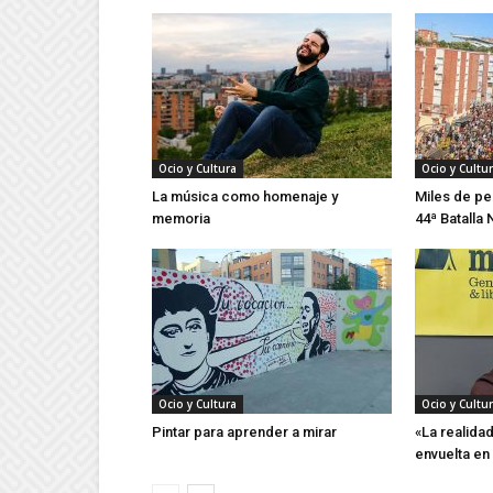
Ocio y Cultura
Ocio y Cultu
La música como homenaje y
Miles de pe
memoria
44ª Batalla 
Ocio y Cultura
Ocio y Cultu
Pintar para aprender a mirar
«La realida
envuelta en 