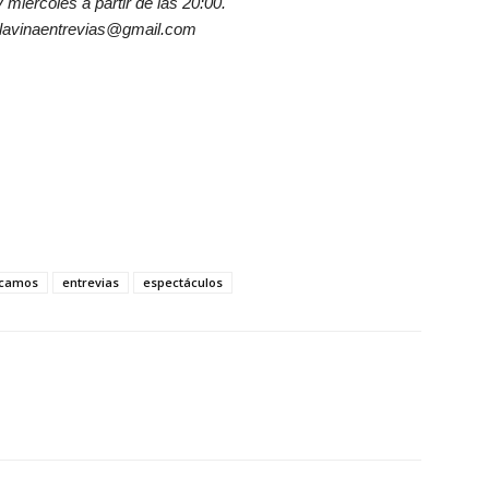
 miércoles a partir de las 20:00.
vlavinaentrevias@gmail.com
acamos
entrevias
espectáculos