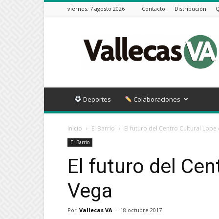
viernes, 7 agosto 2026
Contacto
Distribución
Q
Vallecas
VA
Deportes
Colaboraciones
Inicio
El Barrio
El futuro del Centro Cultural Lope
El Barrio
El futuro del Cen
Vega
Por
Vallecas VA
-
18 octubre 2017